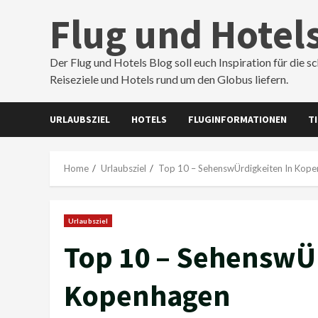
Skip
Flug und Hotel
to
content
Der Flug und Hotels Blog soll euch Inspiration für die s
Reiseziele und Hotels rund um den Globus liefern.
URLAUBSZIEL
HOTELS
FLUGINFORMATIONEN
T
Home
Urlaubsziel
Top 10 – SehenswÜrdigkeiten In Kop
Urlaubsziel
Top 10 – SehenswÜr
Kopenhagen