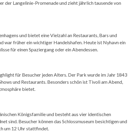
fer der Langelinie-Promenade und zieht jährlich tausende von
hagens und bietet eine Vielzahl an Restaurants, Bars und
d war früher ein wichtiger Handelshafen. Heute ist Nyhavn ein
ulisse für einen Spaziergang oder ein Abendessen.
Highlight für Besucher jeden Alters. Der Park wurde im Jahr 1843
, Shows und Restaurants. Besonders schön ist Tivoli am Abend,
tmosphäre bietet.
dänischen Königsfamilie und besteht aus vier identischen
rdnet sind. Besucher können das Schlossmuseum besichtigen und
h um 12 Uhr stattfindet.