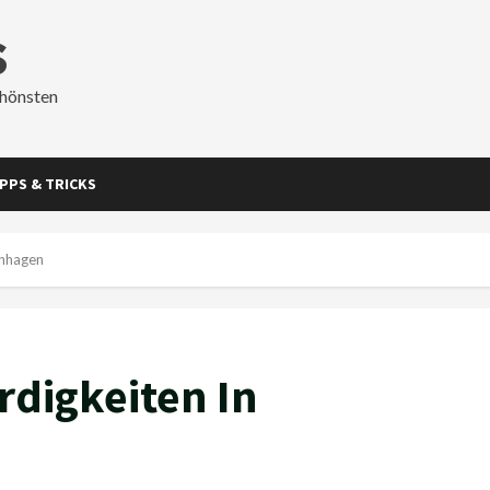
s
chönsten
IPPS & TRICKS
enhagen
digkeiten In