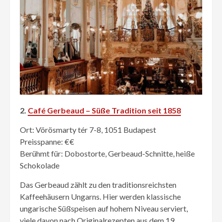
2.
Café Gerbeaud – Süße Tradition seit 1858
Ort: Vörösmarty tér 7-8, 1051 Budapest
Preisspanne: €€
Berühmt für: Dobostorte, Gerbeaud-Schnitte, heiße
Schokolade
Das Gerbeaud zählt zu den traditionsreichsten
Kaffeehäusern Ungarns. Hier werden klassische
ungarische Süßspeisen auf hohem Niveau serviert,
viele davon nach Originalrezepten aus dem 19.