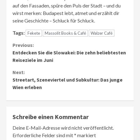
auf den Fassaden, spüre den Puls der Stadt – und du
wirst merken: Budapest lebt, atmet und erzählt dir
seine Geschichte – Schluck für Schluck.
Tags:
Fekete
Massolit Books & Café
Walzer Café
Continue
Previous:
Entdecken Sie die Slowakei: Die zehn beliebtesten
Reading
Reiseziele im Juni
Next:
Streetart, Szeneviertel und Subkultur: Das junge
Wien erleben
Schreibe einen Kommentar
Deine E-Mail-Adresse wird nicht veröffentlicht.
Erforderliche Felder sind mit
*
markiert