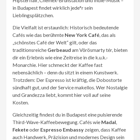
Hipsterflair, Chemex-Brühstation und Indie-Musik –
in Budapest findet wirklich jede*r sein
Lieblingsplätzchen.
Die Vielfalt ist erstaunlich: Historisch bedeutende
Cafés wie das berühmte
New York Café
, das als
„schönstes Café der Welt“ gilt, oder das
traditionsreiche
Gerbeaud
am Vörösmarty tér, bieten
dir ein Erlebnis wie eine Zeitreise in die k.u.k.-
Monarchie. Hier schmeckt der Kaffee fast
nebensächlich – denn du sitzt in einem Kunstwerk.
Trotzdem: Der Espresso ist kräftig, die Dobostorte
sündhaft gut, und der Service makellos. Wer Nostalgie
und Grandezza liebt, kommt hier voll auf seine
Kosten.
Gleichzeitig findest du in Budapest eine pulsierende
Third-Wave-Kaffeebewegung. Cafés wie
Madal
,
Fekete
oder
Espresso Embassy
zeigen, dass Kaffee
auch Handwerk, Präzision und modernes Design sein