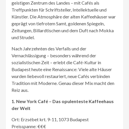
geistigen Zentrum des Landes – mit Cafés als
Treffpunkten für Schriftsteller, Intellektuelle und
Künstler. Die Atmosphäre der alten Kaffeehäuser war
geprägt von tiefrotem Samt, goldenen Spiegeln,
Zeitungen, Billardtischen und dem Duft nach Mokka
und Strudel.
Nach Jahrzehnten des Verfalls und der
Vernachlässigung – besonders während der
sozialistischen Zeit – erlebt die Café-Kultur in
Budapest heute eine Renaissance: Viele alte Häuser
wurden liebevoll restauriert, neue Cafés verbinden
Tradition mit Moderne. Genau dieser Mix macht den
Reiz aus.
1. New York Café – Das opulenteste Kaffeehaus
der Welt
Ort: Erzsébet krt. 9-11, 1073 Budapest
Preisspanne: €€€