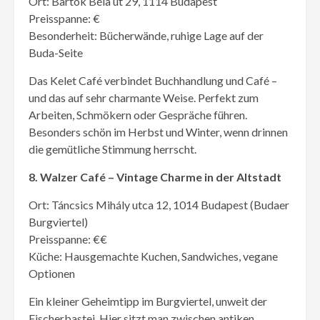
Ort: Bartók Béla út 29, 1114 Budapest
Preisspanne: €
Besonderheit: Bücherwände, ruhige Lage auf der
Buda-Seite
Das Kelet Café verbindet Buchhandlung und Café –
und das auf sehr charmante Weise. Perfekt zum
Arbeiten, Schmökern oder Gespräche führen.
Besonders schön im Herbst und Winter, wenn drinnen
die gemütliche Stimmung herrscht.
8. Walzer Café – Vintage Charme in der Altstadt
Ort: Táncsics Mihály utca 12, 1014 Budapest (Budaer
Burgviertel)
Preisspanne: €€
Küche: Hausgemachte Kuchen, Sandwiches, vegane
Optionen
Ein kleiner Geheimtipp im Burgviertel, unweit der
Fischerbastei. Hier sitzt man zwischen antiken