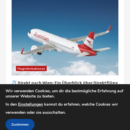
Fluginformationen
Direkt nach Wien: Ein Überblick über Direktflüge
aus Deutschland
Wir verwenden Cookies, um dir die bestmögliche Erfahrung auf
27/09/2025
unserer Website zu bieten.
In den
Einstellungen
kannst du erfahren, welche Cookies wir
verwenden oder sie ausschalten.
Impressum
Datenschutz
Zustimmen
Copyright © 2025 flug Und Hotels
|
MoreNews
by AF themes.