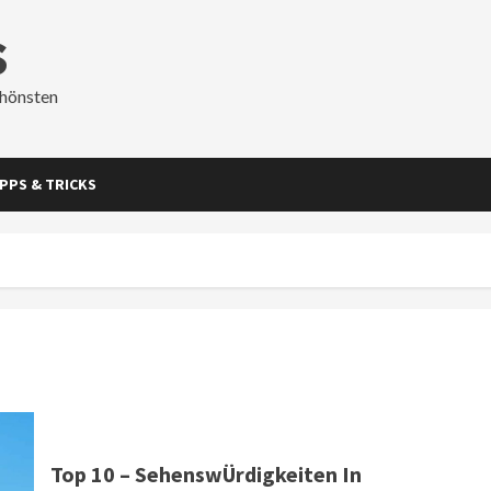
s
chönsten
IPPS & TRICKS
Top 10 – SehenswÜrdigkeiten In