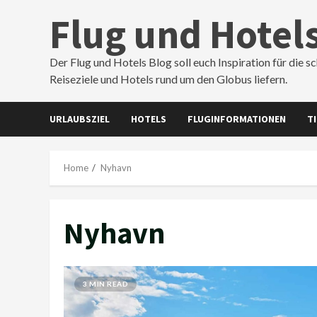
Skip
Flug und Hotel
to
content
Der Flug und Hotels Blog soll euch Inspiration für die s
Reiseziele und Hotels rund um den Globus liefern.
URLAUBSZIEL
HOTELS
FLUGINFORMATIONEN
T
Home
Nyhavn
Nyhavn
3 MIN READ