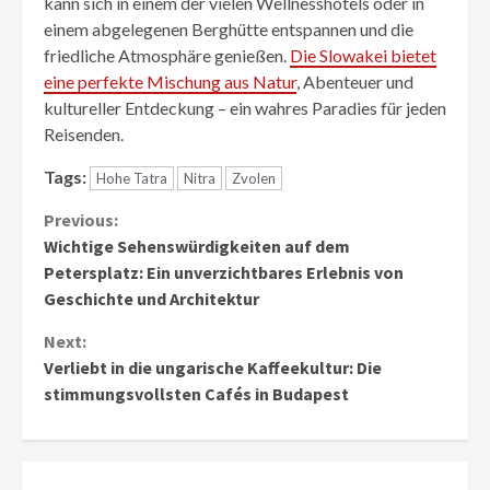
kann sich in einem der vielen Wellnesshotels oder in
einem abgelegenen Berghütte entspannen und die
friedliche Atmosphäre genießen.
Die Slowakei bietet
eine perfekte Mischung aus Natur
, Abenteuer und
kultureller Entdeckung – ein wahres Paradies für jeden
Reisenden.
Tags:
Hohe Tatra
Nitra
Zvolen
Continue
Previous:
Wichtige Sehenswürdigkeiten auf dem
Reading
Petersplatz: Ein unverzichtbares Erlebnis von
Geschichte und Architektur
Next:
Verliebt in die ungarische Kaffeekultur: Die
stimmungsvollsten Cafés in Budapest