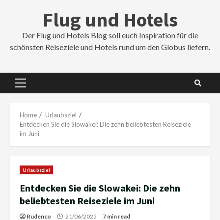
Skip
Flug und Hotels
to
content
Der Flug und Hotels Blog soll euch Inspiration für die
schönsten Reiseziele und Hotels rund um den Globus liefern.
Primary
Menu
Home
Urlaubsziel
Entdecken Sie die Slowakei: Die zehn beliebtesten Reiseziele
im Juni
Urlaubsziel
Entdecken Sie die Slowakei: Die zehn
beliebtesten Reiseziele im Juni
Rudenco
21/06/2025
7 min read