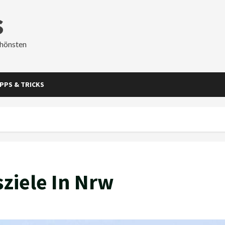
s
chönsten
IPPS & TRICKS
ziele In Nrw