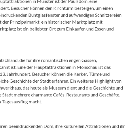
uptattraktionen in Münster ist der Paulsdom, eine
dert. Besucher können den Kirchturm besteigen, um einen
eindruckenden Buntglasfenster und aufwendigen Schnitzereien
 der Prinzipalmarkt, ein historischer Marktplatz mit
tplatz ist ein beliebter Ort zum Einkaufen und Essen und
utschland, die für ihre romantischen engen Gassen,
annt ist. Eine der Hauptattraktionen in Monschau ist das
 13. Jahrhundert. Besucher können die Kerker, Türme und
che Geschichte der Stadt erfahren. Ein weiteres Highlight von
hwerkhaus, das heute als Museum dient und die Geschichte und
ie Stadt mehrere charmante Cafés, Restaurants und Geschäfte,
en Tagesausflug macht.
 ihren beeindruckenden Dom, ihre kulturellen Attraktionen und ihr