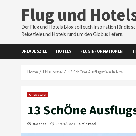
Skip
Flug und Hotel
to
content
Der Flug und Hotels Blog soll euch Inspiration für die s
Reiseziele und Hotels rund um den Globus liefern.
URLAUBSZIEL
HOTELS
FLUGINFORMATIONEN
T
Home
Urlaubsziel
13 SchÖne Ausflugsziele In Nrw
Urlaubsziel
13 SchÖne Ausflugs
Rudenco
24/01/2023
5 min read