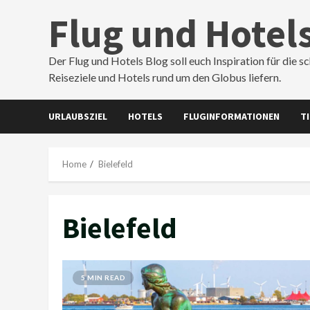
Skip
Flug und Hotel
to
content
Der Flug und Hotels Blog soll euch Inspiration für die s
Reiseziele und Hotels rund um den Globus liefern.
URLAUBSZIEL
HOTELS
FLUGINFORMATIONEN
T
Home
Bielefeld
Bielefeld
5 MIN READ