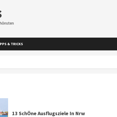
s
chönsten
IPPS & TRICKS
13 SchÖne Ausflugsziele In Nrw