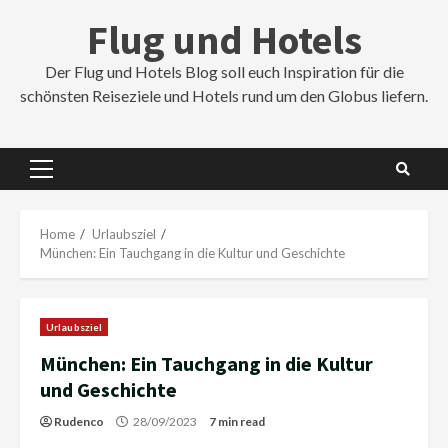
Skip
Flug und Hotels
to
content
Der Flug und Hotels Blog soll euch Inspiration für die
schönsten Reiseziele und Hotels rund um den Globus liefern.
Primary
Menu
Home
Urlaubsziel
München: Ein Tauchgang in die Kultur und Geschichte
Urlaubsziel
München: Ein Tauchgang in die Kultur
und Geschichte
Rudenco
28/09/2023
7 min read