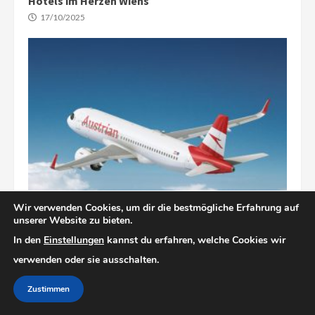
Hotels im Herzen Wiens
17/10/2025
Fluginformationen
Wir verwenden Cookies, um dir die bestmögliche Erfahrung auf
unserer Website zu bieten.
Direkt nach Wien: Ein Überblick über Direktflüge
In den
Einstellungen
kannst du erfahren, welche Cookies wir
aus Deutschland
verwenden oder sie ausschalten.
27/09/2025
Zustimmen