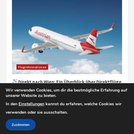
Fluginformationen
Direkt nach Wien: Ein Überblick über Direktflüge
aus Deutschland
Wir verwenden Cookies, um dir die bestmögliche Erfahrung auf
27/09/2025
unserer Website zu bieten.
In den
Einstellungen
kannst du erfahren, welche Cookies wir
verwenden oder sie ausschalten.
Impressum
Datenschutz
Zustimmen
Copyright © 2025 flug Und Hotels
|
MoreNews
by AF themes.