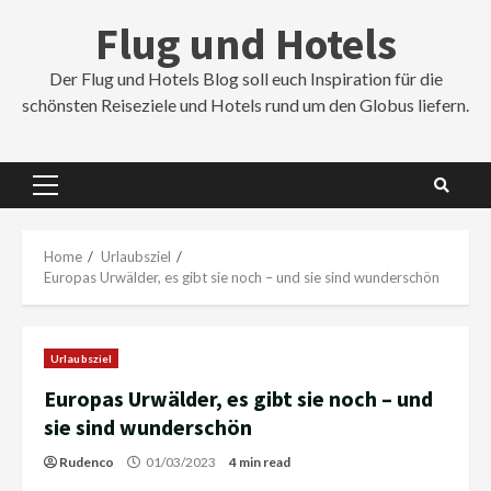
Skip
Flug und Hotels
to
content
Der Flug und Hotels Blog soll euch Inspiration für die
schönsten Reiseziele und Hotels rund um den Globus liefern.
Primary
Menu
Home
Urlaubsziel
Europas Urwälder, es gibt sie noch – und sie sind wunderschön
Urlaubsziel
Europas Urwälder, es gibt sie noch – und
sie sind wunderschön
Rudenco
01/03/2023
4 min read