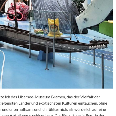
hte ich das Übersee-Museum Bremen, das der Vielfalt der
ntlegensten Länder und exotischsten Kulturen eintauchen, ohne
 und unterhaltsam, und ich fühlte mich, als würde ich auf eine
nen Abteilungen schlenderte. Der Eintrittspreis liegt in der