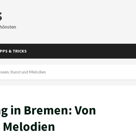
s
chönsten
IPPS & TRICKS
useen, Kunst und Melodien
g in Bremen: Von
 Melodien