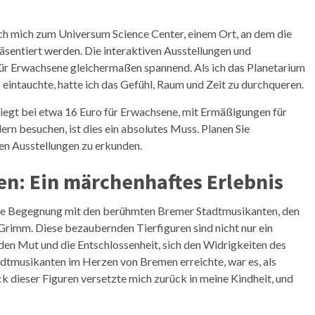
ch mich zum Universum Science Center, einem Ort, an dem die
sentiert werden. Die interaktiven Ausstellungen und
 für Erwachsene gleichermaßen spannend. Als ich das Planetarium
eintauchte, hatte ich das Gefühl, Raum und Zeit zu durchqueren.
 liegt bei etwa 16 Euro für Erwachsene, mit Ermäßigungen für
rn besuchen, ist dies ein absolutes Muss. Planen Sie
den Ausstellungen zu erkunden.
n: Ein märchenhaftes Erlebnis
eine Begegnung mit den berühmten Bremer Stadtmusikanten, den
rimm. Diese bezaubernden Tierfiguren sind nicht nur ein
den Mut und die Entschlossenheit, sich den Widrigkeiten des
tadtmusikanten im Herzen von Bremen erreichte, war es, als
dieser Figuren versetzte mich zurück in meine Kindheit, und