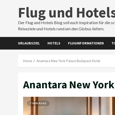
Skip
Flug und Hotel
to
content
Der Flug und Hotels Blog soll euch Inspiration für die s
Reiseziele und Hotels rund um den Globus liefern.
URLAUBSZIEL
HOTELS
FLUGINFORMATIONEN
T
Home
Anantara New York Palace Budapest Hotel
Anantara New York
7 MIN READ