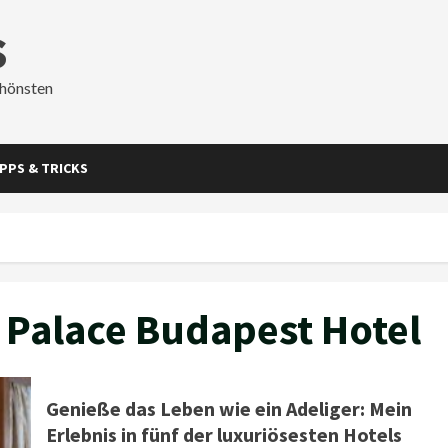
s
chönsten
IPPS & TRICKS
 Palace Budapest Hotel
Genieße das Leben wie ein Adeliger: Mein
Erlebnis in fünf der luxuriösesten Hotels