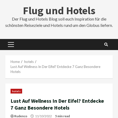
Skip
Flug und Hotels
to
content
Der Flug und Hotels Blog soll euch Inspiration für die
schönsten Reiseziele und Hotels rund um den Globus liefern.
Primary
Menu
Home
hotels
Lust Auf Wellness In Der Eifel? Entdecke 7 Ganz Besondere
Hotels
hotels
Lust Auf Wellness In Der Eifel? Entdecke
7 Ganz Besondere Hotels
Rudenco
11/10/2022
5 min read