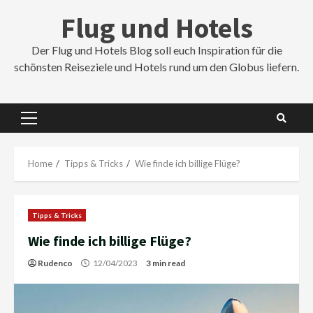
Skip
Flug und Hotels
to
content
Der Flug und Hotels Blog soll euch Inspiration für die
schönsten Reiseziele und Hotels rund um den Globus liefern.
Primary
Menu
Home
Tipps & Tricks
Wie finde ich billige Flüge?
Tipps & Tricks
Wie finde ich billige Flüge?
Rudenco
12/04/2023
3 min read