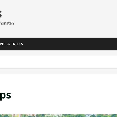
s
chönsten
IPPS & TRICKS
ps