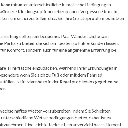
 kann mitunter unterschiedliche klimatische Bedingungen
ch wärmere Kleidungsoptionen einzuplanen. Vergessen Sie nicht,
cken, um sicherzustellen, dass Sie Ihre Geräte problemlos nutzen
ausrüstung sollten ein bequemes Paar Wanderschuhe sein.
e Parks zu bieten, die sich am besten zu Fuß erkunden lassen.
 für Komfort, sondern auch für eine angenehme Erfahrung bei
are Trinkflasche einzupacken. Während Ihrer Erkundungen in
sbesondere wenn Sie sich zu Fuß oder mit dem Fahrrad
ufüllen, ist in Mannheim in der Regel problemlos gegeben, sei
nen.
f wechselhaftes Wetter vorzubereiten, indem Sie Schichten
 unterschiedliche Wetterbedingungen bieten, daher ist es
itzunehmen. Eine leichte Jacke ist ein unverzichtbares Element,