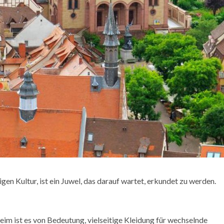
en Kultur, ist ein Juwel, das darauf wartet, erkundet zu werden.
 ist es von Bedeutung, vielseitige Kleidung für wechselnde