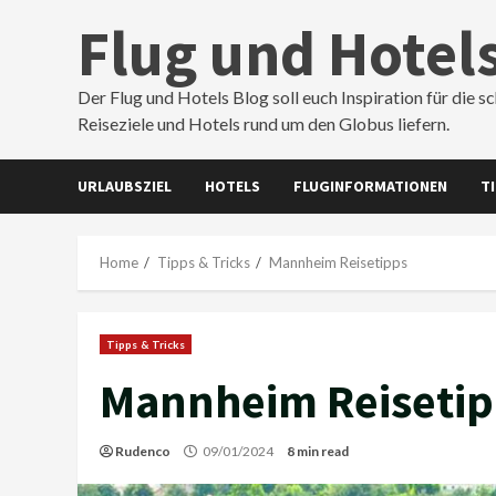
Skip
Flug und Hotel
to
content
Der Flug und Hotels Blog soll euch Inspiration für die s
Reiseziele und Hotels rund um den Globus liefern.
URLAUBSZIEL
HOTELS
FLUGINFORMATIONEN
T
Home
Tipps & Tricks
Mannheim Reisetipps
Tipps & Tricks
Mannheim Reisetip
Rudenco
09/01/2024
8 min read