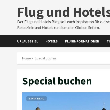
Skip
Flug und Hotel
to
content
Der Flug und Hotels Blog soll euch Inspiration für die s
Reiseziele und Hotels rund um den Globus liefern.
URLAUBSZIEL
HOTELS
FLUGINFORMATIONEN
T
Home
Special buchen
Special buchen
3 MIN READ