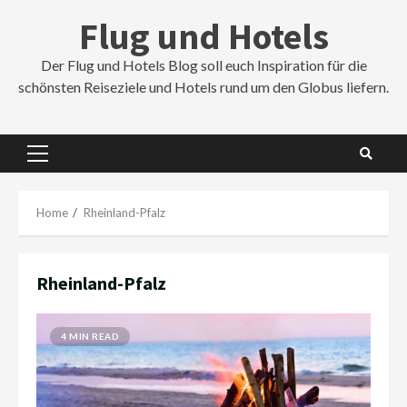
Skip
Flug und Hotels
to
content
Der Flug und Hotels Blog soll euch Inspiration für die
schönsten Reiseziele und Hotels rund um den Globus liefern.
Primary
Menu
Home
Rheinland-Pfalz
Rheinland-Pfalz
4 MIN READ