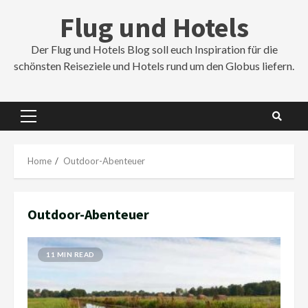
Skip
Flug und Hotels
to
content
Der Flug und Hotels Blog soll euch Inspiration für die
schönsten Reiseziele und Hotels rund um den Globus liefern.
Primary
Menu
Home
Outdoor-Abenteuer
Outdoor-Abenteuer
11 MIN READ