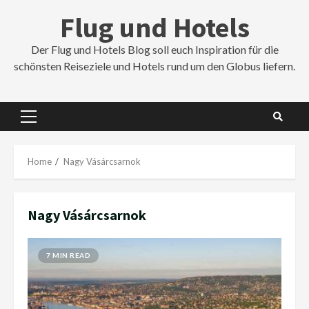
Skip
Flug und Hotels
to
content
Der Flug und Hotels Blog soll euch Inspiration für die
schönsten Reiseziele und Hotels rund um den Globus liefern.
Primary
Menu
Home
Nagy Vásárcsarnok
Nagy Vásárcsarnok
7 MIN READ