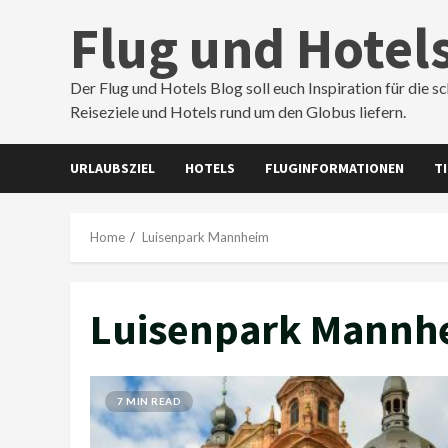
Skip
Flug und Hotel
to
content
Der Flug und Hotels Blog soll euch Inspiration für die s
Reiseziele und Hotels rund um den Globus liefern.
URLAUBSZIEL
HOTELS
FLUGINFORMATIONEN
T
Home
Luisenpark Mannheim
Luisenpark Mannh
7 MIN READ