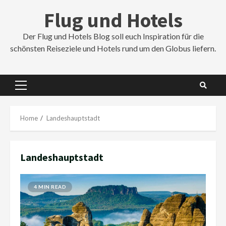
Skip
Flug und Hotels
to
content
Der Flug und Hotels Blog soll euch Inspiration für die
schönsten Reiseziele und Hotels rund um den Globus liefern.
Primary
Menu
Home
Landeshauptstadt
Landeshauptstadt
4 MIN READ