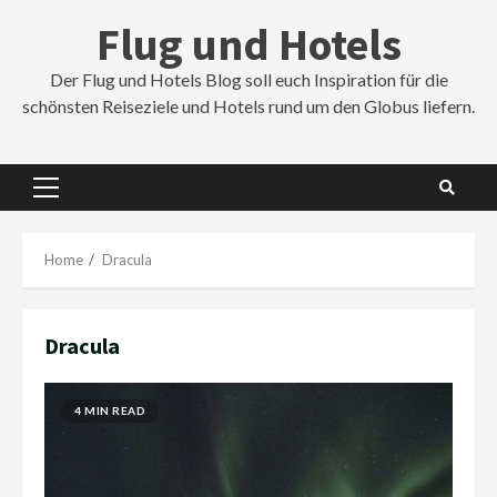
Skip
Flug und Hotels
to
content
Der Flug und Hotels Blog soll euch Inspiration für die
schönsten Reiseziele und Hotels rund um den Globus liefern.
Primary
Menu
Home
Dracula
Dracula
4 MIN READ