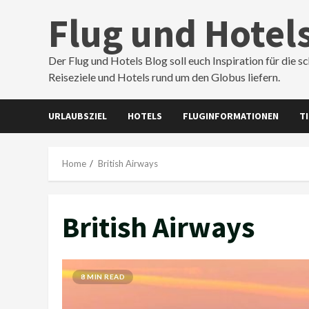
Skip
Flug und Hotel
to
content
Der Flug und Hotels Blog soll euch Inspiration für die s
Reiseziele und Hotels rund um den Globus liefern.
URLAUBSZIEL
HOTELS
FLUGINFORMATIONEN
T
Home
British Airways
British Airways
8 MIN READ