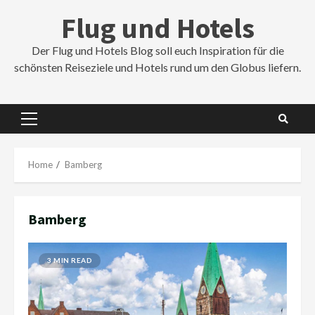
Skip
Flug und Hotels
to
content
Der Flug und Hotels Blog soll euch Inspiration für die
schönsten Reiseziele und Hotels rund um den Globus liefern.
Primary
Menu
Home
Bamberg
Bamberg
3 MIN READ