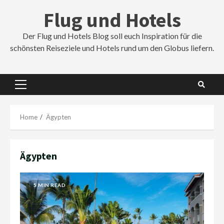
Skip
Flug und Hotels
to
content
Der Flug und Hotels Blog soll euch Inspiration für die
schönsten Reiseziele und Hotels rund um den Globus liefern.
Primary
Menu
Home
Ägypten
Ägypten
5 MIN READ