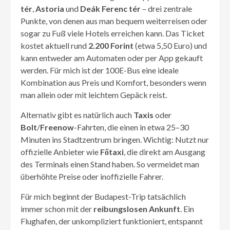
tér
,
Astoria
und
Deák Ferenc tér
– drei zentrale
Punkte, von denen aus man bequem weiterreisen oder
sogar zu Fuß viele Hotels erreichen kann. Das Ticket
kostet aktuell rund
2.200 Forint
(etwa 5,50 Euro) und
kann entweder am Automaten oder per App gekauft
werden. Für mich ist der 100E-Bus eine ideale
Kombination aus Preis und Komfort, besonders wenn
man allein oder mit leichtem Gepäck reist.
Alternativ gibt es natürlich auch
Taxis
oder
Bolt
/
Freenow
-Fahrten, die einen in etwa 25–30
Minuten ins Stadtzentrum bringen. Wichtig: Nutzt nur
offizielle Anbieter wie
F
ő
taxi
, die direkt am Ausgang
des Terminals einen Stand haben. So vermeidet man
überhöhte Preise oder inoffizielle Fahrer.
Für mich beginnt der Budapest-Trip tatsächlich
immer schon mit der
reibungslosen Ankunft
. Ein
Flughafen, der unkompliziert funktioniert, entspannt