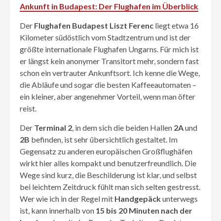
Ankunft in Budapest: Der Flughafen im Überblick
Der
Flughafen Budapest Liszt Ferenc
liegt etwa 16
Kilometer südöstlich vom Stadtzentrum und ist der
größte internationale Flughafen Ungarns. Für mich ist
er längst kein anonymer Transitort mehr, sondern fast
schon ein vertrauter Ankunftsort. Ich kenne die Wege,
die Abläufe und sogar die besten Kaffeeautomaten –
ein kleiner, aber angenehmer Vorteil, wenn man öfter
reist.
Der
Terminal 2
, in dem sich die beiden Hallen
2A
und
2B
befinden, ist sehr übersichtlich gestaltet. Im
Gegensatz zu anderen europäischen Großflughäfen
wirkt hier alles kompakt und benutzerfreundlich. Die
Wege sind kurz, die Beschilderung ist klar, und selbst
bei leichtem Zeitdruck fühlt man sich selten gestresst.
Wer wie ich in der Regel mit
Handgepäck
unterwegs
ist, kann innerhalb von
15 bis 20 Minuten nach der