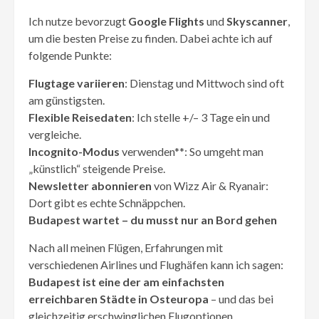
Ich nutze bevorzugt
Google Flights
und
Skyscanner
,
um die besten Preise zu finden. Dabei achte ich auf
folgende Punkte:
Flugtage variieren
: Dienstag und Mittwoch sind oft
am günstigsten.
Flexible Reisedaten
: Ich stelle +/– 3 Tage ein und
vergleiche.
Incognito-Modus
verwenden**: So umgeht man
„künstlich“ steigende Preise.
Newsletter abonnieren
von Wizz Air & Ryanair:
Dort gibt es echte Schnäppchen.
Budapest wartet – du musst nur an Bord gehen
Nach all meinen Flügen, Erfahrungen mit
verschiedenen Airlines und Flughäfen kann ich sagen:
Budapest ist eine der am einfachsten
erreichbaren Städte in Osteuropa
– und das bei
gleichzeitig erschwinglichen Flugoptionen.